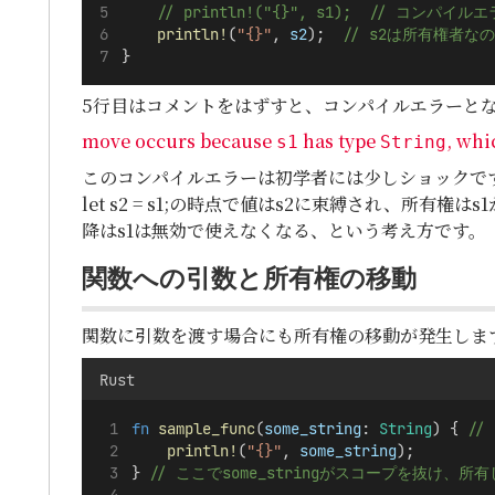
    // println!("{}", s1);  // コ
println!
(
"{}"
, 
s2
);
  // s2は所有権者
}
5行目はコメントをはずすと、コンパイルエラーと
move occurs because
has type
, whi
s1
String
このコンパイルエラーは初学者には少しショックです
let s2 = s1;の時点で値はs2に束縛され、所有権は
降はs1は無効で使えなくなる、という考え方です。
関数への引数と所有権の移動
関数に引数を渡す場合にも所有権の移動が発生しま
Rust
fn
sample_func
(
some_string
: 
String
) {
 //
println!
(
"{}"
, 
some_string
);
}
 // ここでsome_stringがスコープを抜け、