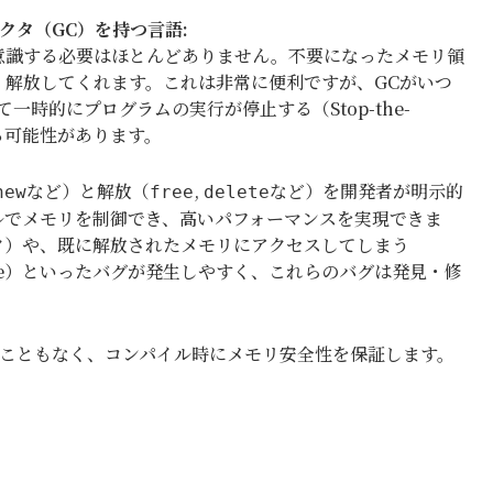
コレクタ（GC
）
を持つ言語:
意識する必要はほとんどありません。不要になったメモリ領
、解放してくれます。これは非常に便利ですが、GCがいつ
時的にプログラムの実行が停止する（Stop-the-
る可能性があります。
など）と解放（
,
など）を開発者が明示的
new
free
delete
ルでメモリを制御でき、高いパフォーマンスを実現できま
ク）や、既に解放されたメモリにアクセスしてしまう
ble-free）といったバグが発生しやすく、これらのバグは発見・修
することもなく、コンパイル時にメモリ安全性を保証します。