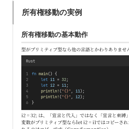
所有権移動の実例
所有権移動の基本動作
型がプリミティブ型なら他の言語とかわりありませ
Rust
fn
main
() {
let
i1
 = 
32
;
let
i2
 = 
i1
;
println!
(
"{}"
, 
i1
);
println!
(
"{}"
, 
i2
);
}
i2 = 32; は、「宣言と代入」ではなく「宣言と束
変数がプリミティブ型ならlet i2 = i1ではコピー