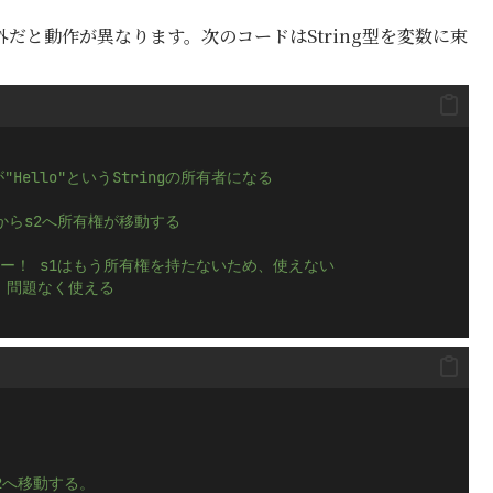
だと動作が異なります。次のコードはString型を変数に束
1が"Hello"というStringの所有者になる
1からs2へ所有権が移動する
ンパイルエラー！ s1はもう所有権を持たないため、使えない
で、問題なく使える
らs2へ移動する。