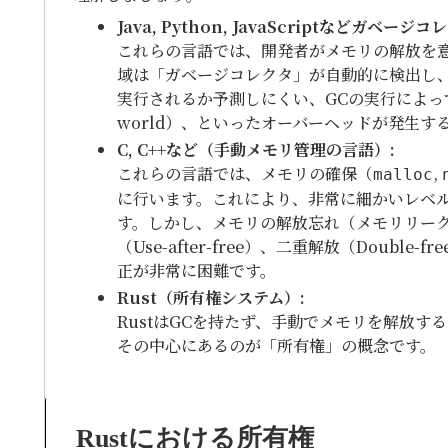
Java, Python, JavaScriptなどガベージ
これらの言語では、開発者がメモリの解放を
域は「ガベージコレクタ」が自動的に検出し
実行されるか予測しにくい、GCの実行によって一
world）、といったオーバーヘッドが発生す
C, C++など（手動メモリ管理の言語）:
これらの言語では、メモリの確保（
,
malloc
に行います。これにより、非常に細かいレベ
す。しかし、メモリの解放忘れ（メモリリー
（Use-after-free）、二重解放（Dou
正が非常に困難です。
Rust（所有権システム）:
RustはGCを持たず、手動でメモリを解放
その中心にあるのが「所有権」の概念です。
Rustにおける所有権