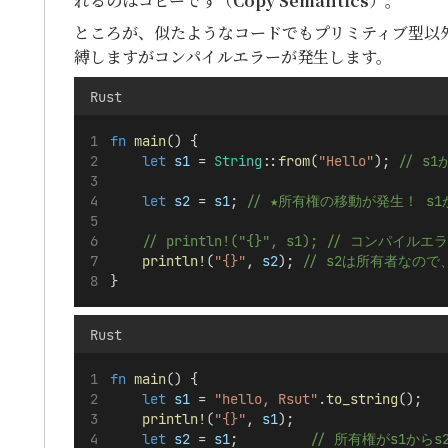
れるのはコピーです（
Copy Semantics
）。
ところが、似たようなコードでもプリミティブ型以外
縛しますがコンパイルエラーが発生します。
Rust
fn
main
() {
let
s1
 = 
String
::
from
(
"Hello"
);
 // s
let
s2
 = 
s1
;
 // ★所有権の移動が発生！ s
    // println!("{}", s1); // コ
println!
(
"{}"
, 
s2
);
 // s2は所有者なの
}
Rust
fn
main
() {
let
s1
 = 
"hello, Rsut"
.
to_string
();
println!
(
"{}"
, 
s1
);
let
s2
 = 
s1
;
         // 所有権がs1か