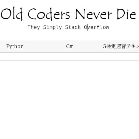
Python
C#
G検定速習テキ