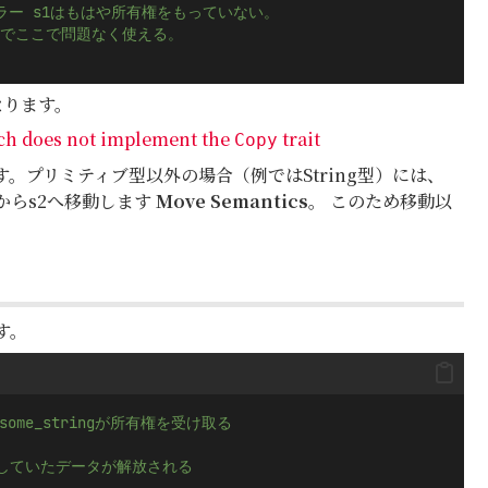
ンパイルエラー s1はもはや所有権をもっていない。
なのでここで問題なく使える。
なります。
ch does not implement the
trait
Copy
。プリミティブ型以外の場合（例ではString型）には、
s1からs2へ移動します
Move Semantics
。 このため移動以
す。
 some_stringが所有権を受け取る
所有していたデータが解放される