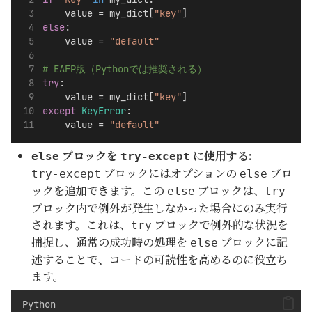
    value = my_dict[
"key"
]
else
:
    value = 
"default"
# EAFP版（Pythonでは推奨される）
try
:
    value = my_dict[
"key"
]
except
KeyError
:
    value = 
"default"
ブロックを
に使用する:
else
try-except
ブロックにはオプションの
ブロ
try-except
else
ックを追加できます。この
ブロックは、
else
try
ブロック内で例外が発生しなかった場合にのみ実行
されます。これは、
ブロックで例外的な状況を
try
捕捉し、通常の成功時の処理を
ブロックに記
else
述することで、コードの可読性を高めるのに役立ち
ます。
Python