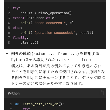
try
:
    result = risky_operation()
except
 SomeError 
as
 e:
print
(
"Error occurred:"
, e)
else
:
print
(
"Operation succeeded:"
, result)
finally
:
    cleanup()
例外の連鎖 (
) を使用する:
raise ... from ...
Python 3から導入された
raise ... from ...
構文は、ある例外が別の例外によって引き起こされ
たことを明示的に示すために使用されます。原因とな
る例外を明示的にチェーンすることで、デバッグ時に
トレースが非常に分かりやすくなります。
Python
def
fetch_data_from_db
():
try
: