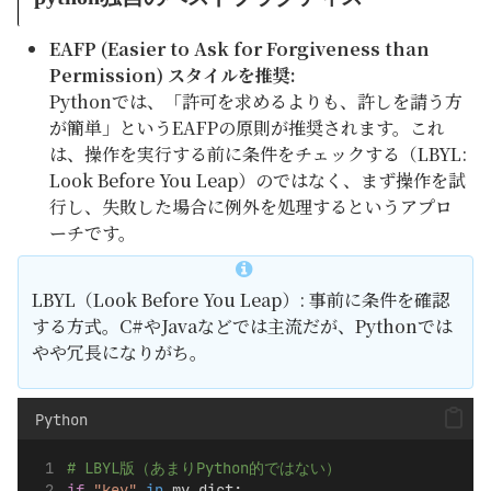
EAFP (Easier to Ask for Forgiveness than
Permission) スタイルを推奨:
Pythonでは、「許可を求めるよりも、許しを請う方
が簡単」というEAFPの原則が推奨されます。これ
は、操作を実行する前に条件をチェックする（LBYL:
Look Before You Leap）のではなく、まず操作を試
行し、失敗した場合に例外を処理するというアプロ
ーチです。
LBYL（Look Before You Leap）: 事前に条件を確認
する方式。C#やJavaなどでは主流だが、Pythonでは
やや冗長になりがち。
Python
# LBYL版（あまりPython的ではない）
if
"key"
in
 my_dict: