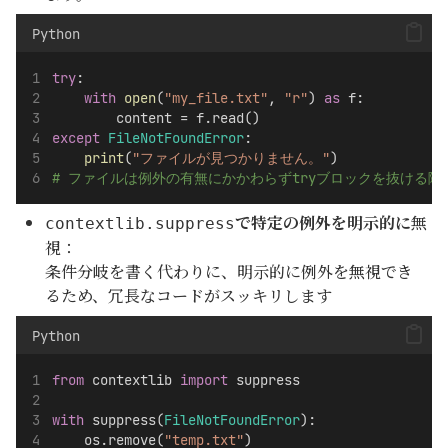
Python
try
:
with
open
(
"my_file.txt"
, 
"r"
) 
as
 f:
        content = f.read()
except
FileNotFoundError
:
print
(
"ファイルが見つかりません。"
)
# ファイルは例外の有無にかかわらずtryブロックを抜ける
で特定の例外を明示的に
無
contextlib.suppress
視：
条件分岐を書く代わりに、明示的に例外を無視でき
るため、冗長なコードがスッキリします
Python
from
 contextlib 
import
 suppress
with
 suppress(
FileNotFoundError
):
    os.remove(
"temp.txt"
)