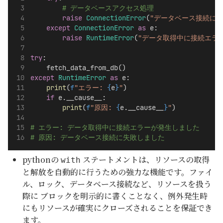
# データベースアクセス処理
raise
ConnectionError
(
"データベース接続に失
except
ConnectionError
as
 e:
raise
RuntimeError
(
"データ取得中に接続エラ
try
:
    fetch_data_from_db()
except
RuntimeError
as
 e:
print
(
f
"エラー: 
{
e
}
"
)
if
 e.__cause__:
print
(
f
"原因: 
{
e.__cause__
}
"
)
# エラー: データ取得中に接続エラーが発生しました
# 原因: データベース接続に失敗しました
pythonの
ステートメントは、リソースの取得
with
と解放を自動的に行うための強力な機能です。ファイ
ル、ロック、データベース接続など、リソースを扱う
際に ブロックを明示的に書くことなく、例外発生時
にもリソースが確実にクローズされることを保証でき
ます。