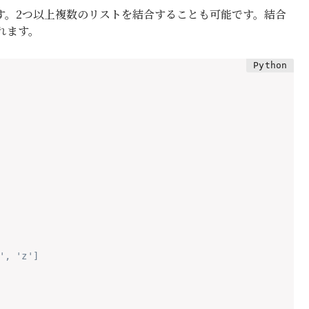
す。2つ以上複数のリストを結合することも可能です。結合
れます。
', 'z']