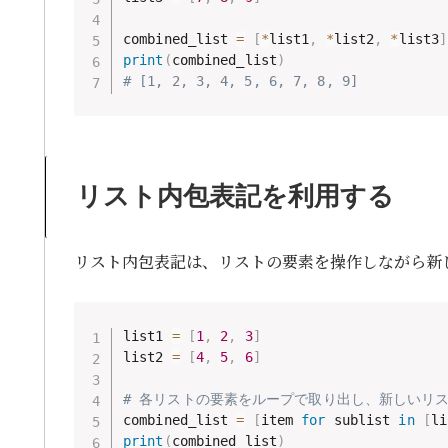
combined_list 
=
[
*
list1
,
*
list2
,
*
list3
]
print
(
combined_list
)
# [1, 2, 3, 4, 5, 6, 7, 8, 9]
リスト内包表記を利用する
リスト内包表記は、リストの要素を操作しながら新
list1 
=
[
1
,
2
,
3
]
list2 
=
[
4
,
5
,
6
]
# 各リストの要素をループで取り出し、新しいリ
combined_list 
=
[
item 
for
 sublist 
in
[
li
print
(
combined_list
)