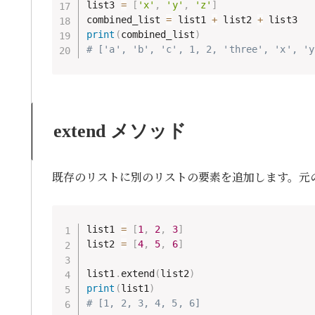
list3 
=
[
'x'
,
'y'
,
'z'
]
combined_list 
=
 list1 
+
 list2 
+
print
(
combined_list
)
# ['a', 'b', 'c', 1, 2, 'three', 'x', 'y
extend メソッド
既存のリストに別のリストの要素を追加します。元
list1 
=
[
1
,
2
,
3
]
list2 
=
[
4
,
5
,
6
]
list1
.
extend
(
list2
)
print
(
list1
)
# [1, 2, 3, 4, 5, 6]