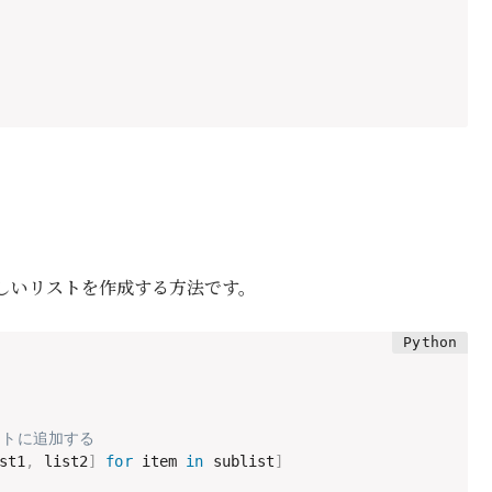
しいリストを作成する方法です。
ストに追加する
st1
,
 list2
]
for
 item 
in
 sublist
]