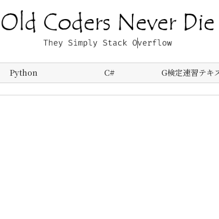
Python
C#
G検定速習テキ