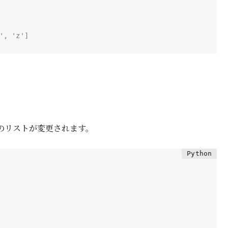
', 'z']
のリストが変更されます。