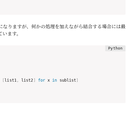
になりますが、何かの処理を加えながら結合する場合には最
ています。
[
list1
,
 list2
]
for
 x 
in
 sublist
]