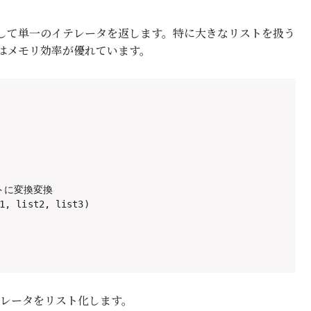
して単一のイテレータを返します。特に大きなリストを扱う
はメモリ効率が優れています。
トに変換変換

1, list2, list3)

イテレータをリスト化します。