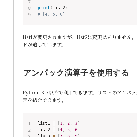
print
(
list2
)
# [4, 5, 6] 
list1が変更されますが、list2に変更はありませ
ドが適しています。
アンパック演算子を使用する
Python 3.5以降で利用できます。リストのアンパッ
素を結合できます。
list1 
=
[
1
,
2
,
3
]
list2 
=
[
4
,
5
,
6
]
list3 
=
[
7
,
8
,
9
]