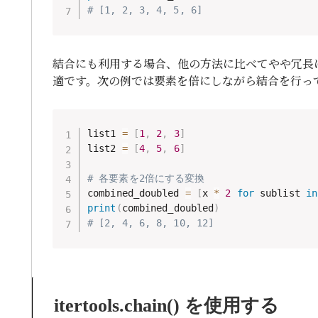
# [1, 2, 3, 4, 5, 6]
結合にも利用する場合、他の方法に比べてやや冗長
適です。次の例では要素を倍にしながら結合を行っ
list1 
=
[
1
,
2
,
3
]
list2 
=
[
4
,
5
,
6
]
# 各要素を2倍にする変換
combined_doubled 
=
[
x 
*
2
for
 sublist 
in
print
(
combined_doubled
)
# [2, 4, 6, 8, 10, 12]
itertools.chain() を使用する