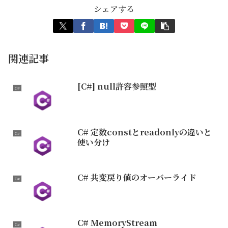
シェアする
関連記事
[C#] null許容参照型
C#
C# 定数constとreadonlyの違いと
C#
使い分け
C# 共変戻り値のオーバーライド
C#
C# MemoryStream
C#