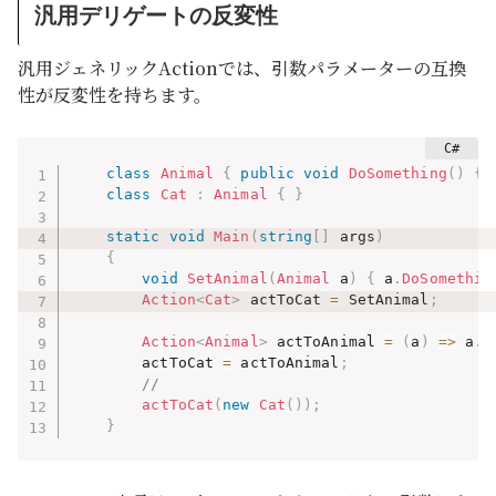
汎用デリゲートの反変性
汎用ジェネリックActionでは、引数パラメーターの互換
性が反変性を持ちます。
class
Animal
{
public
void
DoSomething
(
)
{
class
Cat
:
Animal
{
}
static
void
Main
(
string
[
]
 args
)
{
void
SetAnimal
(
Animal
 a
)
{
 a
.
DoSomethin
Action
<
Cat
>
 actToCat 
=
 SetAnimal
;
Action
<
Animal
>
 actToAnimal 
=
(
a
)
=>
 a
.
D
        actToCat 
=
 actToAnimal
;
//
actToCat
(
new
Cat
(
)
)
;
}