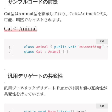
サンプルコードの前提
Cat型はAnimal型を継承しており、CatはAnimalに代入
可能、暗黙でキャストされます。
Cat <: Animal
class
Animal
{
public
void
DoSomething
(
)
{
class
Cat
:
Animal
{
}
汎用デリゲートの共変性
汎用ジェネリックデリゲート Funcでは戻り値の互換性が
共変性を持っています。
static
void
Main
(
string
[
]
 args
)