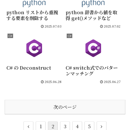
python リストから重複
python 辞書から値を取
する要素を削除する
得 get()メソッドなど
2025.07.03
2025.07.02
C#
C#
C# の Deconstruct
C# switch式でのパター
ンマッチング
2025.06.28
2025.06.27
次のページ
前
次
1
2
3
4
5